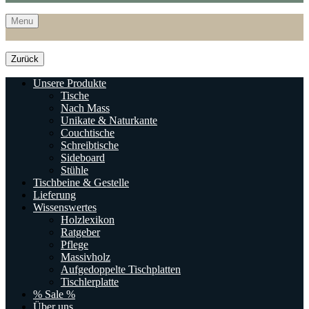
Menu
Zurück
Unsere Produkte
Tische
Nach Mass
Unikate & Naturkante
Couchtische
Schreibtische
Sideboard
Stühle
Tischbeine & Gestelle
Lieferung
Wissenswertes
Holzlexikon
Ratgeber
Pflege
Massivholz
Aufgedoppelte Tischplatten
Tischlerplatte
% Sale %
Über uns