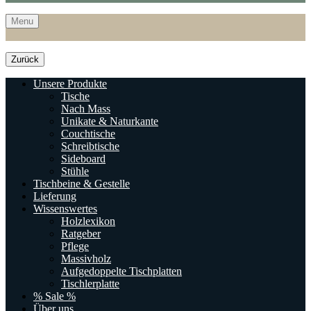
Menu
Zurück
Unsere Produkte
Tische
Nach Mass
Unikate & Naturkante
Couchtische
Schreibtische
Sideboard
Stühle
Tischbeine & Gestelle
Lieferung
Wissenswertes
Holzlexikon
Ratgeber
Pflege
Massivholz
Aufgedoppelte Tischplatten
Tischlerplatte
% Sale %
Über uns