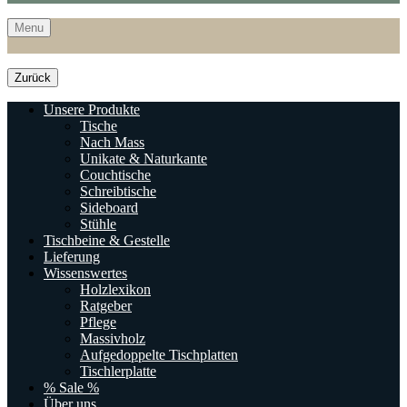
Menu
Zurück
Unsere Produkte
Tische
Nach Mass
Unikate & Naturkante
Couchtische
Schreibtische
Sideboard
Stühle
Tischbeine & Gestelle
Lieferung
Wissenswertes
Holzlexikon
Ratgeber
Pflege
Massivholz
Aufgedoppelte Tischplatten
Tischlerplatte
% Sale %
Über uns